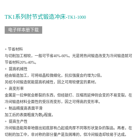
TK1系列肘节式锻造冲床-
TK1-1000
电子样本册下载
+ 节省材料
与切削加工相较，一般可节省40%-60%。光是将热间锻造改变为冷间锻造就可
节省材料20%-40%。
+ 提高机械性
经由锻造加工，可将结晶粒微细化，抗拉强度会约增为2倍。
另经冷间锻造就能提高机械性，因之可用较便宜的素材。
+ 高变形率
金属是一拉伸就会断裂的东西，但经敲打、压缩而延伸则会变的不易变裂。在
冷间锻造材料全面性的受压而变形，因之可得高的变形率。
+ 制品精度高表面平滑
加工后的表面粗度为数μ程度。
+ 提高生产性
冷间锻造能简单地做出如底部有凸起或肉厚不同等形状复杂的製品。再者，在
切削的加工中，非对称的部分量产是及困难的，但冷间锻造却较易于达成。