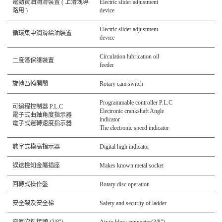
電動黃油潤滑裝置 ( 上滑塊導
Electric slider adjustment
路用 )
device
Electric slider adjustment
循環集中潤滑給油裝置
device
Circulation lubrication oil
二度落保護裝置
feeder
旋轉凸輪開關
Rotary cam switch
Programmable controller P.L.C
可編程控制器 P.L.C
Electronic crankshaft Angle
電子式曲軸角度指示器
indicator
電子式運轉速度指示器
The electronic speed indicator
數字式模高指示器
Digital high indicator
誤送檢知金屬插座
Makes known metal socket
回轉式操作盤
Rotary disc operation
安全架及安全梯
Safety and security of ladder
空氣吹料接頭 (3/8")
Air to blow connector(3/8")