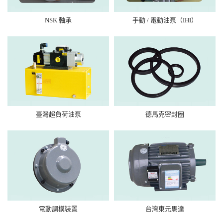
NSK 軸承
手動 / 電動油泵（IHI）
臺灣超負荷油泵
德馬克密封圈
電動調模裝置
台灣東元馬達