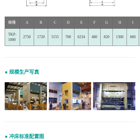
幾種
A
B
C
D
E
F
G
H
I
TKP-
2750
1720
5155
700
6234
480
820
1300
660
1000
● 规模生产写真
● 冲床标准配置图