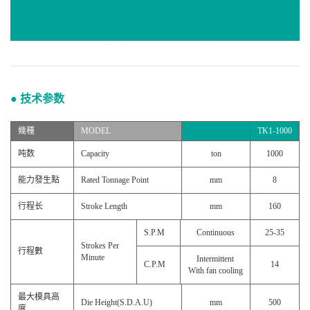
● 技术参数
幾種
MODEL
TK1-1000
吨数
Capacity
ton
1000
能力發生點
Rated Tonnage Point
mm
8
行程长
Stroke Length
mm
160
S.P.M
Continuous
25-35
Strokes Per
行程數
Minute
Intermittent
C.P.M
14
With fan cooling
最大模具高
Die Height(S.D.A.U)
mm
500
度