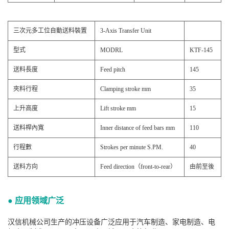
三次元多工位自動送料裝置
3-Axis Transfer Unit
型式
MODRL
KTF-145
送料長度
Feed pitch
145
夾料行程
Clamping stroke mm
35
上升高度
Lift stroke mm
15
送料桿內寬
Inner distance of feed bars mm
110
行程數
Strokes per minute S.PM.
40
送料方向
Feed direction（front-to-rear）
由前至後
● 应用领域广泛
汉信机械公司生产的冲压设备广泛应用于汽车制造、家电制造、电