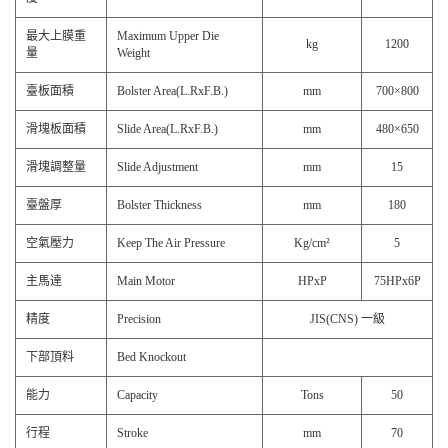
最大上膜重
Maximum Upper Die
kg
1200
量
Weight
臺板面積
Bolster Area(L.RxF.B.)
mm
700×800
滑塊板面積
Slide Area(L.RxF.B.)
mm
480×650
滑塊調整量
Slide Adjustment
mm
15
臺盤厚
Bolster Thickness
mm
180
空氣壓力
Keep The Air Pressure
Kg/cm²
5
主馬達
Main Motor
HPxP
75HPx6P
精度
Precision
JIS(CNS) 一級
下部頂料
Bed Knockout
能力
Capacity
Tons
50
行程
Stroke
mm
70