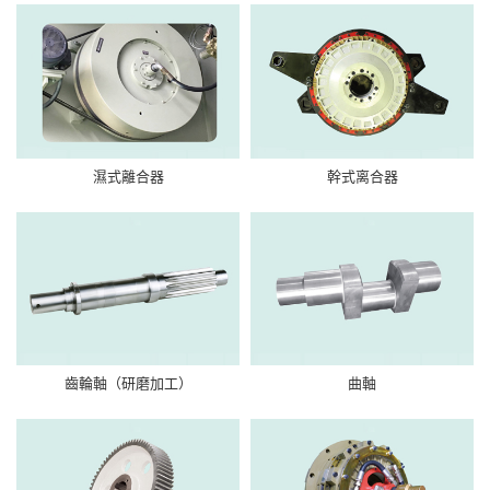
濕式離合器
幹式离合器
齒輪軸（研磨加工）
曲軸