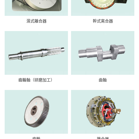
濕式離合器
幹式离合器
齒輪軸（研磨加工）
曲軸
齒輪
離合器