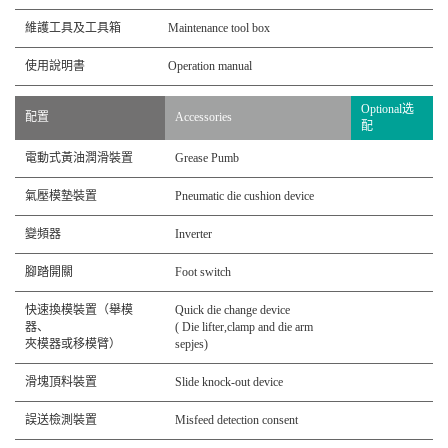
維護工具及工具箱
Maintenance tool box
使用說明書
Operation manual
Optional选
配置
Accessories
配
電動式黃油潤滑裝置
Grease Pumb
氣壓模墊裝置
Pneumatic die cushion device
變頻器
Inverter
腳踏開關
Foot switch
快速換模裝置（舉模
Quick die change device
器、
( Die lifter,clamp and die arm
夾模器或移模臂）
sepjes)
滑塊頂料裝置
Slide knock-out device
誤送檢測裝置
Misfeed detection consent