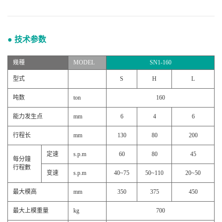
● 技术参数
幾種
MODEL
SN1-160
型式
S
H
L
吨数
ton
160
能力发生点
mm
6
4
6
行程长
mm
130
80
200
定速
s.p.m
60
80
45
每分鐘
行程數
变速
s.p.m
40~75
50~110
20~50
最大模高
mm
350
375
450
最大上模重量
kg
700