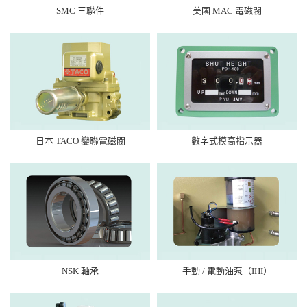
SMC 三聯件
美國 MAC 電磁閥
日本 TACO 變聯電磁閥
數字式模高指示器
NSK 軸承
手動 / 電動油泵（IHI）