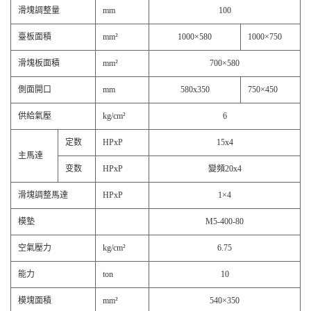
滑塊調整量
mm
100
臺板面積
mm²
1000×580
1000×750
滑塊板面積
mm²
700×580
側面開口
mm
580x350
750×450
供給氣壓
kg/cm²
6
定数
HPxP
15x4
主馬達
变数
HPxP
變頻20x4
滑塊調整馬達
HPxP
1×4
模墊
M5-400-80
空氣壓力
kg/cm²
6.75
能力
ton
10
模塊面積
mm²
540×350