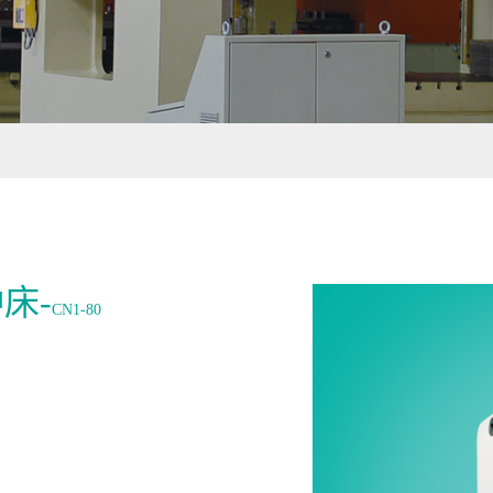
床-
CN1-80