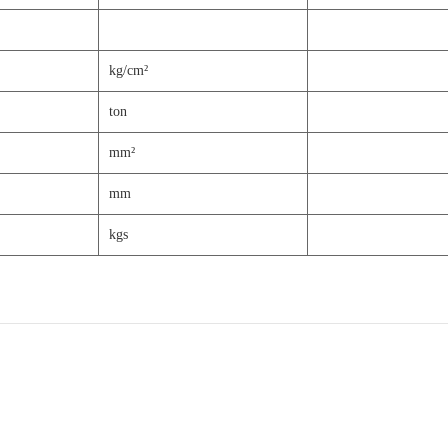
kg/cm²
ton
mm²
mm
kgs