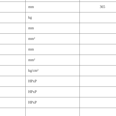
mm
365
kg
mm
mm²
mm
mm²
kg/cm²
HPxP
HPxP
HPxP