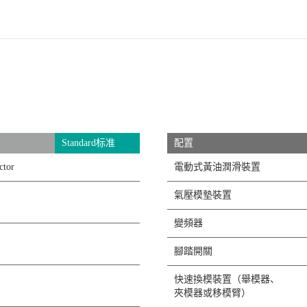
Standard标准
配置
ctor
電動式黃油潤滑裝置
氣壓模墊裝置
變頻器
腳踏開關
快速換模裝置（舉模器、
夾模器或移模臂）