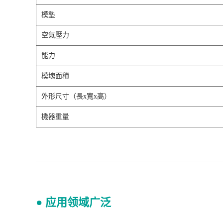
模墊
空氣壓力
能力
模塊面積
外形尺寸（長x寬x高）
機器重量
● 应用领域广泛