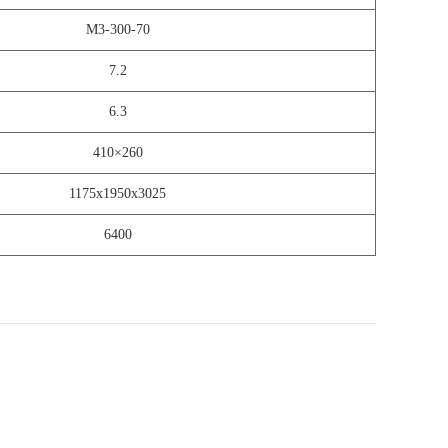
M3-300-70
7.2
6.3
410×260
1175x1950x3025
6400