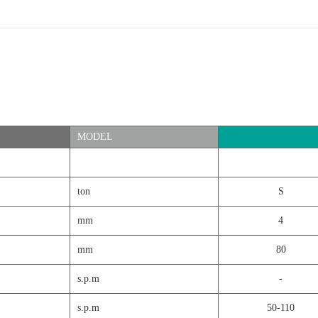
MODEL
ton
S
mm
4
mm
80
s.p.m
-
s.p.m
50-110