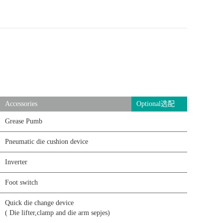
Accessories
Optional选配
Grease Pumb
Pneumatic die cushion device
Inverter
Foot switch
Quick die change device
( Die lifter,clamp and die arm sepjes)