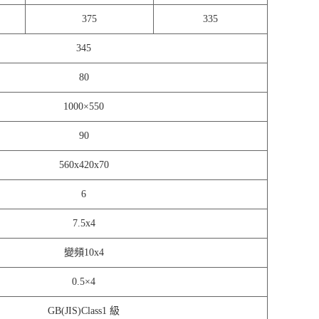
375
335
345
80
1000×550
90
560x420x70
6
7.5x4
變頻10x4
0.5×4
GB(JIS)Class1 級