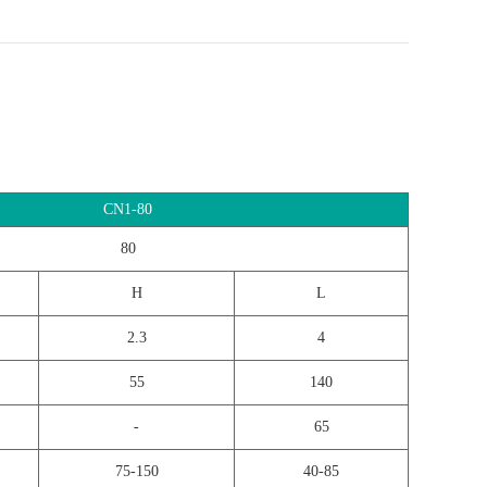
CN1-80
80
H
L
2.3
4
55
140
-
65
75-150
40-85