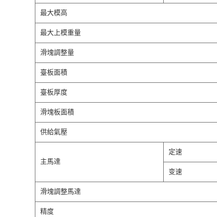
最大模高
最大上模重量
滑塊調整量
臺板面積
臺板厚度
滑塊板面積
供給氣壓
定速
主馬達
变速
滑塊調整馬達
精度