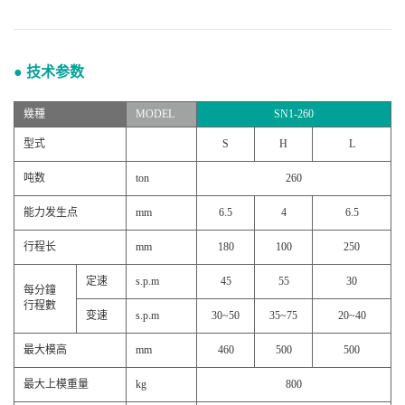
● 技术参数
幾種
MODEL
SN1-260
型式
S
H
L
吨数
ton
260
能力发生点
mm
6.5
4
6.5
行程长
mm
180
100
250
定速
s.p.m
45
55
30
每分鐘
行程數
变速
s.p.m
30~50
35~75
20~40
最大模高
mm
460
500
500
最大上模重量
kg
800