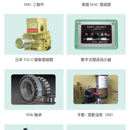
SMC 三聯件
美國 MAC 電磁閥
日本 TACO 變聯電磁閥
數字式模高指示器
NSK 軸承
手動 / 電動油泵（IHI）