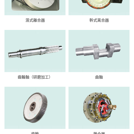
濕式離合器
幹式离合器
齒輪軸（研磨加工）
曲軸
齒輪
離合器