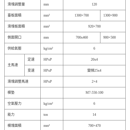
滑塊調整量
mm
120
臺板面積
mm²
1300×700
1300×900
滑塊板面積
mm²
920×700
側面開口
mm
700x460
900×500
供給氣壓
kg/cm²
6
定速
HPxP
20x4
主馬達
变速
HPxP
變頻25x4
滑塊調整馬達
HPxP
2×4
模墊
M7-550-100
空氣壓力
kg/cm²
6
能力
ton
14
模塊面積
mm²
700×470