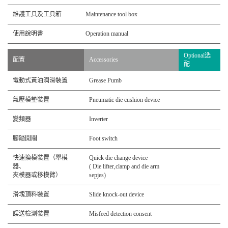
維護工具及工具箱
Maintenance tool box
使用說明書
Operation manual
Optional选
配置
Accessories
配
電動式黃油潤滑裝置
Grease Pumb
氣壓模墊裝置
Pneumatic die cushion device
變頻器
Inverter
腳踏開關
Foot switch
快速換模裝置（舉模
Quick die change device
器、
( Die lifter,clamp and die arm
夾模器或移模臂）
sepjes)
滑塊頂料裝置
Slide knock-out device
誤送檢測裝置
Misfeed detection consent