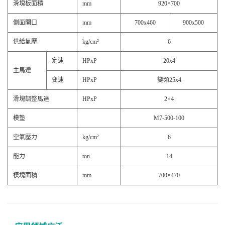
滑塊板面積
mm
920×700
側面開口
mm
700x460
900x500
供給氣壓
kg/cm²
6
定速
HPxP
20x4
主馬達
变速
HPxP
變頻25x4
滑塊調整馬達
HPxP
2×4
模墊
M7-500-100
空氣壓力
kg/cm²
6
能力
ton
14
模塊面積
mm
700×470