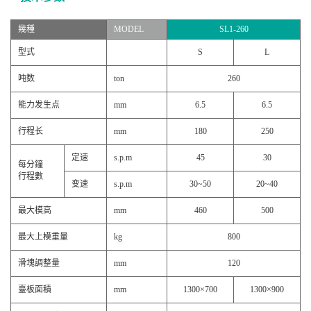
幾種
MODEL
SL1-260
型式
S
L
吨数
ton
260
能力发生点
mm
6.5
6.5
行程长
mm
180
250
定速
s.p.m
45
30
每分鐘
行程數
变速
s.p.m
30~50
20~40
最大模高
mm
460
500
最大上模重量
kg
800
滑塊調整量
mm
120
臺板面積
mm
1300×700
1300×900