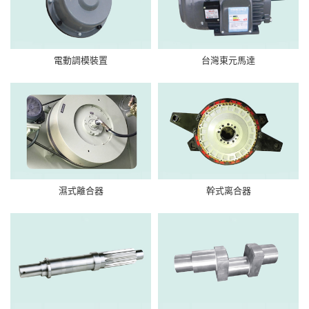
電動調模裝置
台灣東元馬達
濕式離合器
幹式离合器