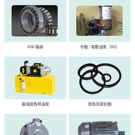
NSK 軸承
手動 / 電動油泵（IHI）
臺灣超負荷油泵
德馬克密封圈