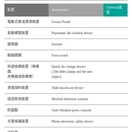
Optional选
配置
Accessories
配
電動式黃油潤滑裝置
Grease Pumb
氣壓模墊裝置
Pneumatic die cushion device
變頻器
Inverter
腳踏開關
Foot switch
快速換模裝置（舉模
Quick die change device
器、
( Die lifter,clamp and die arm
夾模器或移模臂）
sepjes)
滑塊頂料裝置
Slide knock-out device
誤送檢測裝置
Misfeed detection consent
防震腳
Anti-vibration press consent
光電保護裝置
Photo-electronic safety device