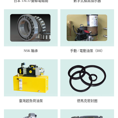
日本 TACO 變聯電磁閥
數字式模高指示器
NSK 軸承
手動 / 電動油泵（IHI）
臺灣超負荷油泵
德馬克密封圈