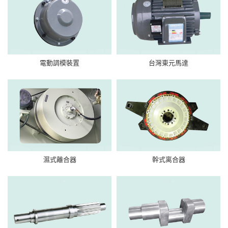
電動調模裝置
台灣東元馬達
濕式離合器
幹式离合器