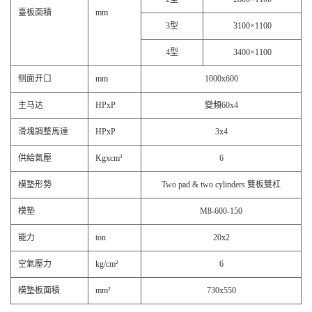
臺板面積
mm
3型
3100×1100
4型
3400×1100
侧面开口
mm
1000x600
主马达
HPxP
變頻60x4
滑塊調整馬達
HPxP
3x4
供給氣壓
Kgxcm²
6
模墊形勢
Two pad & two cylinders 雙板雙杠
模墊
M8-600-150
能力
ton
20x2
空氣壓力
kg/cm²
6
模墊板面積
mm²
730x550