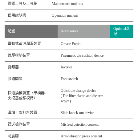
維護工具及工具箱
Maintenance tool box
使用說明書
Operation manual
Optional选
配置
Accessories
配
電動式黃油潤滑裝置
Grease Pumb
氣壓模墊裝置
Pneumatic die cushion device
變頻器
Inverter
腳踏開關
Foot switch
Quick die change device
快速換模裝置（舉模器、
( Die lifter,clamp and die arm
夾模器或移模臂）
sepjes)
滑塊上部打料裝置
Slide knock-out device
誤送檢測裝置
Misfeed detection consent
防震腳
Anti-vibration press consent