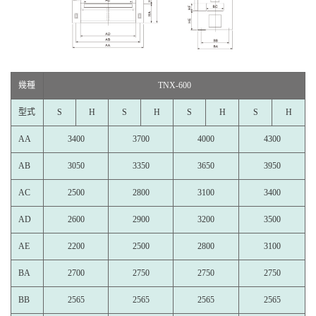
幾種
TNX-600
型式
S
H
S
H
S
H
S
H
AA
3400
3700
4000
4300
AB
3050
3350
3650
3950
AC
2500
2800
3100
3400
AD
2600
2900
3200
3500
AE
2200
2500
2800
3100
BA
2700
2750
2750
2750
BB
2565
2565
2565
2565