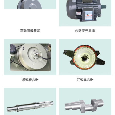
電動調模裝置
台灣東元馬達
濕式離合器
幹式离合器