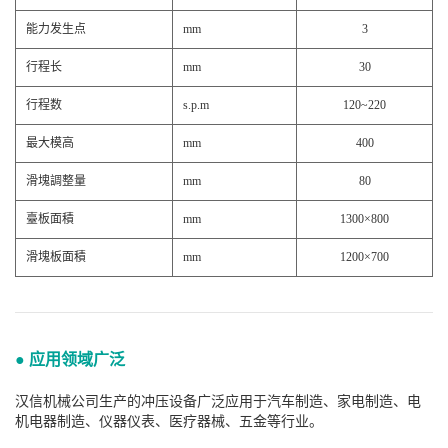
能力发生点
mm
3
行程长
mm
30
行程数
s.p.m
120~220
最大模高
mm
400
滑塊調整量
mm
80
臺板面積
mm
1300×800
滑塊板面積
mm
1200×700
● 应用领域广泛
汉信机械公司生产的冲压设备广泛应用于汽车制造、家电制造、电
机电器制造、仪器仪表、医疗器械、五金等行业。