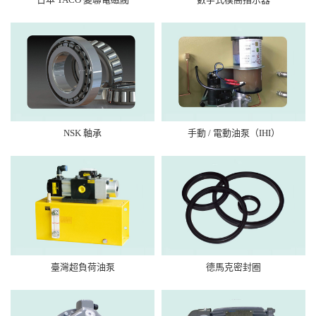
NSK 軸承
手動 / 電動油泵（IHI）
臺灣超負荷油泵
德馬克密封圈