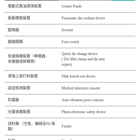
電動式黃油潤滑裝置
Grease Pumb
氣壓模墊裝置
Pneumatic die cushion device
變頻器
Inverter
腳踏開關
Foot switch
Quick die change device
快速換模裝置（舉模器、
( Die lifter,clamp and die arm
夾模器或移模臂）
sepjes)
滑塊上部打料裝置
Slide knock-out device
誤送檢測裝置
Misfeed detection consent
防震腳
Anti-vibration press consent
光電保護裝置
Photo-electronic safety device
送料機 （空氣、機械及NC各
Feeder
類）