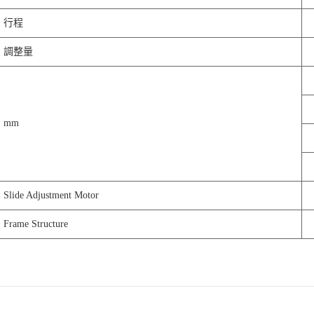
行程
調整量
mm
Slide Adjustment Motor
Frame Structure