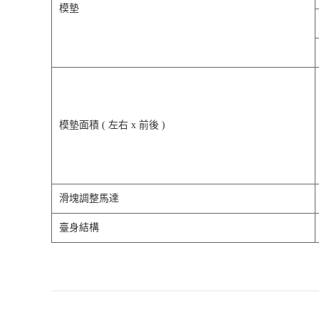
模墊
模墊面積 ( 左右 x 前後 )
滑塊調整馬達
臺身結構