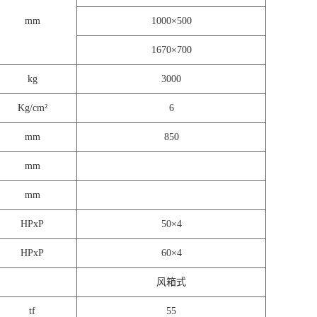
mm
1000×500
1670×700
kg
3000
Kg/cm²
6
mm
850
mm
mm
HPxP
50×4
HPxP
60×4
风箱式
tf
55