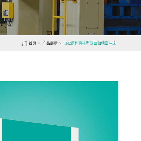

首页
>
产品展示
>
TN2系列直柱型双曲轴精密冲床