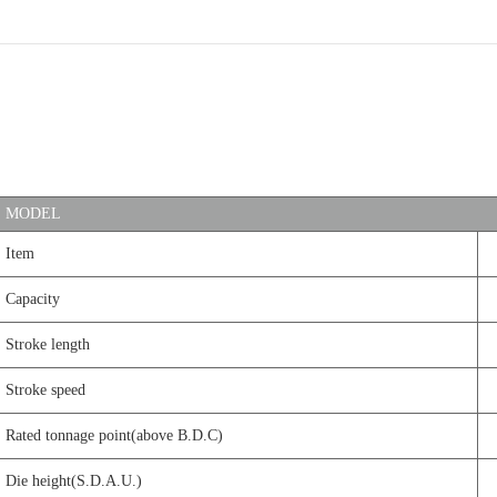
MODEL
Item
Capacity
Stroke length
Stroke speed
Rated tonnage point(above B.D.C)
Die height(S.D.A.U.)