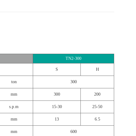
TN2-300
S
H
ton
300
mm
300
200
s.p.m
15-30
25-50
mm
13
6.5
mm
600