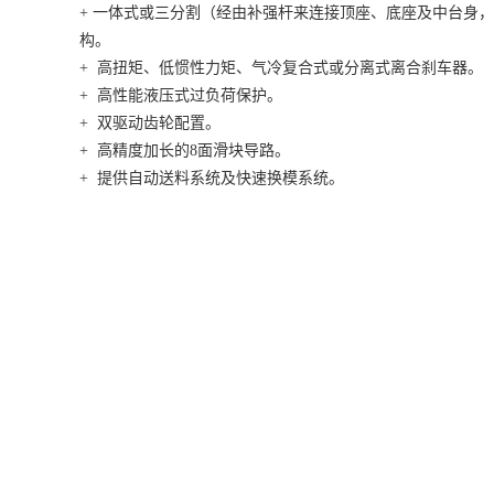
+ 一体式或三分割（经由补强杆来连接顶座、底座及中台身
构。
+ 高扭矩、低惯性力矩、气冷复合式或分离式离合刹车器。
+ 高性能液压式过负荷保护。
+ 双驱动齿轮配置。
+ 高精度加长的8面滑块导路。
+ 提供自动送料系统及快速换模系统。