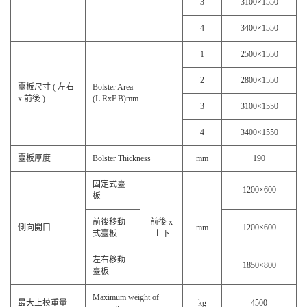
3
3100×1550
4
3400×1550
1
2500×1550
2
2800×1550
臺板尺寸 ( 左右
Bolster Area
x 前後 )
(L.RxF.B)mm
3
3100×1550
4
3400×1550
臺板厚度
Bolster Thickness
mm
190
固定式臺
1200×600
板
前後移動
前後 x
側向開口
mm
1200×600
式臺板
上下
左右移動
1850×800
臺板
Maximum weight of
最大上模重量
kg
4500