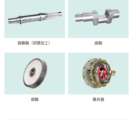
齒輪軸（研磨加工）
曲軸
齒輪
離合器