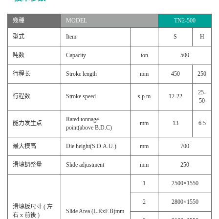
幾種
MODEL
TN2-500
型式
Item
S
H
吨数
Capacity
ton
500
行程长
Stroke length
mm
450
250
25-
行程数
Stroke speed
s.p.m
12-22
50
Rated tonnage
能力发生点
mm
13
6.5
point(above B.D.C)
最大模高
Die height(S.D.A.U.)
mm
700
滑塊調整量
Slide adjustment
mm
250
1
2500×1550
2
2800×1550
滑塊板尺寸 ( 左
Slide Area (L.RxF.B)mm
右 x 前後 )