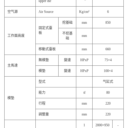
upper die
空气源
Air Source
Kg/cm²
6
挖基础
mm
850
固定式臺
板
不挖基
工作面高度
mm
础
移動式臺板
mm
660
無模墊
變速
HPxP
75×4
主馬達
模墊
變速
HPxP
100×4
型式
气缸式
能力
tf
80
模墊
行程
mm
220
調整量
mm
220
1
2000×950
-