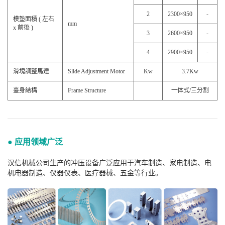
2
2300×950
-
模墊面積 ( 左右
mm
x 前後 )
3
2600×950
-
4
2900×950
-
滑塊調整馬達
Slide Adjustment Motor
Kw
3.7Kw
臺身結構
Frame Structure
一体式/三分割
● 应用领域广泛
汉信机械公司生产的冲压设备广泛应用于汽车制造、家电制造、电
机电器制造、仪器仪表、医疗器械、五金等行业。