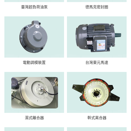
臺灣超負荷油泵
德馬克密封圈
電動調模裝置
台灣東元馬達
濕式離合器
幹式离合器