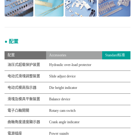
● 配置
配置
Accessories
Standard标准
油压式超载保护装置
Hydraulic over-load protector
电动式滑塊調整裝置
Slide adjust device
电动式模高指示器
Die height indicator
滑塊及模具平衡裝置
Balance device
電子凸輪開關
Rotary cam switch
曲軸角度速度顯示器
Crank angle indicator
電源插座
Power supply