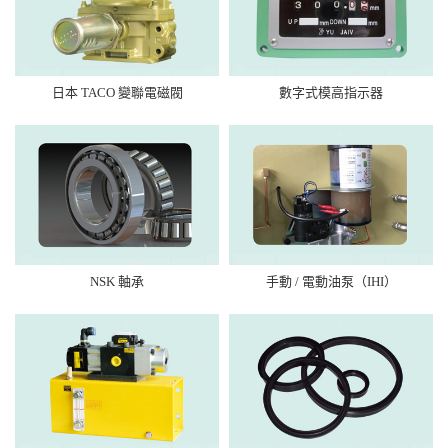
日本 TACO 變聯電磁閥
數字式模高指示器
NSK 軸承
手動 / 電動油泵（IHI）