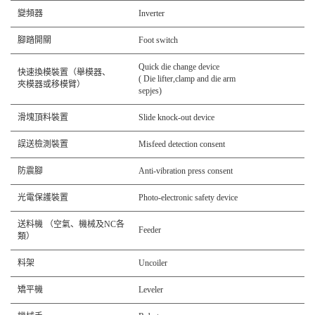
變頻器
Inverter
腳踏開關
Foot switch
Quick die change device
快速換模裝置（舉模器、
( Die lifter,clamp and die arm
夾模器或移模臂）
sepjes)
滑塊頂料裝置
Slide knock-out device
誤送檢測裝置
Misfeed detection consent
防震腳
Anti-vibration press consent
光電保護裝置
Photo-electronic safety device
送料機 （空氣、機械及NC各
Feeder
類）
料架
Uncoiler
矯平機
Leveler