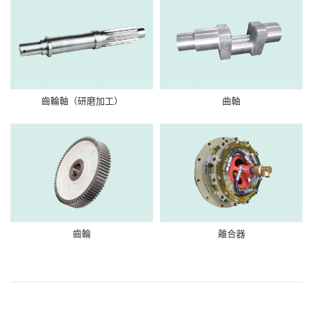
齒輪軸（研磨加工）
曲軸
齒輪
離合器