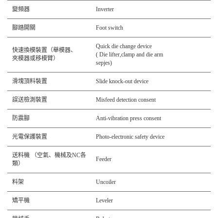
變頻器
Inverter
腳踏開關
Foot switch
Quick die change device
快速換模裝置（舉模器、
( Die lifter,clamp and die arm
夾模器或移模臂）
sepjes)
滑塊頂料裝置
Slide knock-out device
誤送檢測裝置
Misfeed detection consent
防震腳
Anti-vibration press consent
光電保護裝置
Photo-electronic safety device
送料機 （空氣、機械及NC各
Feeder
類）
料架
Uncoiler
矯平機
Leveler