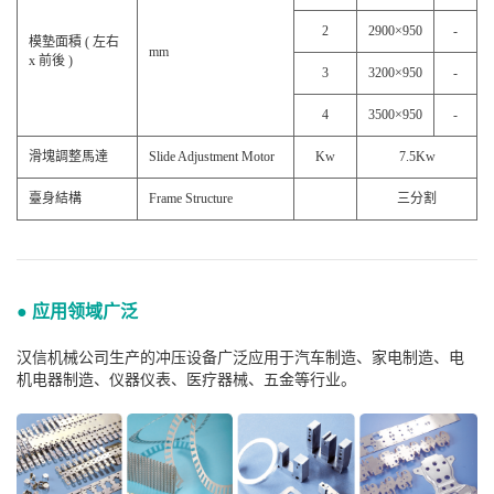
2
2900×950
-
模墊面積 ( 左右
mm
x 前後 )
3
3200×950
-
4
3500×950
-
滑塊調整馬達
Slide Adjustment Motor
Kw
7.5Kw
臺身結構
Frame Structure
三分割
● 应用领域广泛
汉信机械公司生产的冲压设备广泛应用于汽车制造、家电制造、电
机电器制造、仪器仪表、医疗器械、五金等行业。