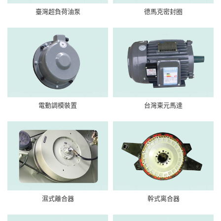
臺灣超負荷油泵
德馬克密封圈
電動調模裝置
台灣東元馬達
濕式離合器
幹式离合器