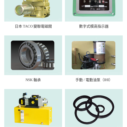
日本 TACO 變聯電磁閥
數字式模高指示器
NSK 軸承
手動 / 電動油泵（IHI）