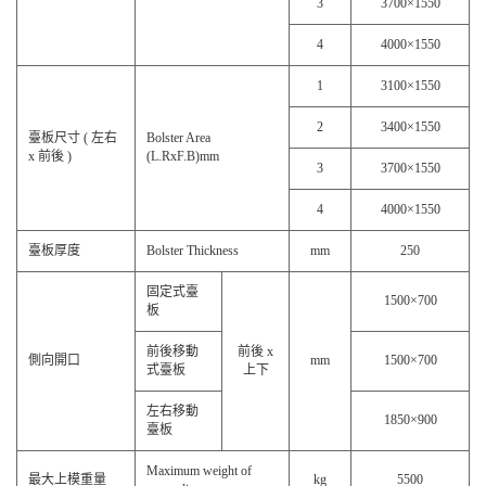
3
3700×1550
4
4000×1550
1
3100×1550
2
3400×1550
臺板尺寸 ( 左右
Bolster Area
x 前後 )
(L.RxF.B)mm
3
3700×1550
4
4000×1550
臺板厚度
Bolster Thickness
mm
250
固定式臺
1500×700
板
前後移動
前後 x
側向開口
mm
1500×700
式臺板
上下
左右移動
1850×900
臺板
Maximum weight of
最大上模重量
kg
5500