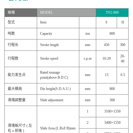
幾種
MODEL
TN2-800
型式
Item
S
H
吨数
Capacity
ton
800
行程长
Stroke length
mm
450
300
20-
行程数
Stroke speed
s.p.m
10-20
40
Rated tonnage
能力发生点
mm
13
6.5
point(above B.D.C)
最大模高
Die height(S.D.A.U.)
mm
800
滑塊調整量
Slide adjustment
mm
300
1
3100×1550
2
3400×1550
滑塊板尺寸 ( 左
Slide Area (L.RxF.B)mm
右 x 前後 )