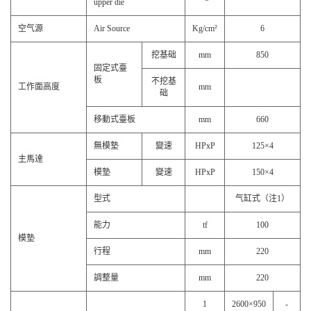
upper die
空气源
Air Source
Kg/cm²
6
挖基础
mm
850
固定式臺
板
不挖基
工作面高度
mm
础
移動式臺板
mm
660
無模墊
變速
HPxP
125×4
主馬達
模墊
變速
HPxP
150×4
型式
气缸式（注1）
能力
tf
100
模墊
行程
mm
220
調整量
mm
220
1
2600×950
-