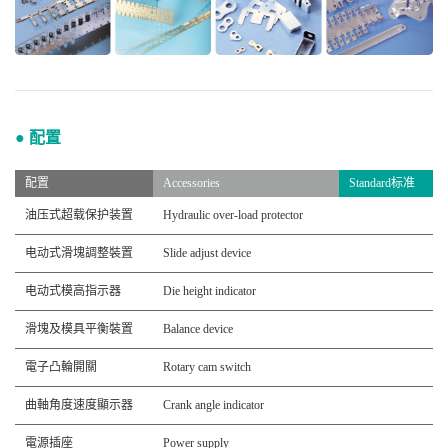
● 配置
配置
Accessories
Standard标准
油压式超载保护装置
Hydraulic over-load protector
电动式滑塊調整裝置
Slide adjust device
电动式模高指示器
Die height indicator
滑塊及模具平衡裝置
Balance device
電子凸輪開關
Rotary cam switch
曲軸角度速度顯示器
Crank angle indicator
電源插座
Power supply